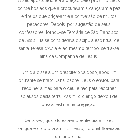
O seu apostolado era a oração pelo próximo. Seus
conselhos aos que a procuravam alcançaram a paz
entre os que brigavam e a conversão de muitos
pecadores. Depois, por sugestão de seus
confessores, tornou-se Terciária de São Francisco
de Assis. Ela se considerava discípula espiritual de
santa Teresa d’Ávila e, ao mesmo tempo, sentia-se
filha da Companhia de Jesus.
Um dia disse a um presbítero vaidoso, após um
brilhante sermão: "Olha, padre, Deus o enviou para
recolher almas para o céu, e não para recolher
aplausos desta terra". Assim, o clérigo deixou de
buscar estima na pregação.
Certa vez, quando estava doente, tiraram seu
sangue e o colocaram num vaso, no qual floresceu
um lindo lírio.