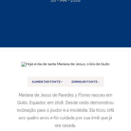
26 • MAI • 2026
AUMENTAR FONTE +
DIMINUIR FONTE -
Mariana de Jesus de Paredes y Flores nasceu em
Quito, Equador, em 1618. Desde cedo demonstrou
inclinação para o pudor e a modéstia. Ela ficou órfã
aos quatro anos e foi cuidada por sua irmã que já
era casada.