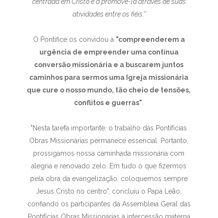
centrada em Cristo e a promovê-la através de suas
atividades entre os fiéis.”
O Pontífice os convidou a
"compreenderem a
urgência de empreender uma contínua
conversão missionária e a buscarem juntos
caminhos para sermos uma Igreja missionária
que cure o nosso mundo, tão cheio de tensões,
conflitos e guerras"
.
"Nesta tarefa importante, o trabalho das Pontifícias
Obras Missionárias permanece essencial. Portanto,
prossigamos nossa caminhada missionária com
alegria e renovado zelo. Em tudo o que fizermos
pela obra da evangelização, coloquemos sempre
Jesus Cristo no centro", concluiu o Papa Leão,
confiando os participantes da Assembleia Geral das
Pontifícias Obras Missionárias à intercessão materna