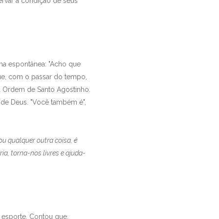
ervar a condição de seus
ma espontânea: "Acho que
que, com o passar do tempo,
a Ordem de Santo Agostinho.
o de Deus. "Você também é",
u qualquer outra coisa, é
a, torna-nos livres e ajuda-
 esporte. Contou que,