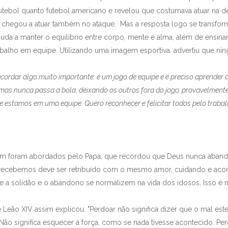
utebol quanto futebol americano e revelou que costumava atuar na def
e chegou a atuar também no ataque. Mas a resposta logo se transfo
uda a manter o equilíbrio entre corpo, mente e alma, além de ensinar
abalho em equipe. Utilizando uma imagem esportiva, advertiu que ni
cordar algo muito importante: é um jogo de equipe e é preciso aprender 
mas nunca passa a bola, deixando os outros fora do jogo, provavelmente 
e estamos em uma equipe. Quero reconhecer e felicitar todos pelo trabal
ém foram abordados pelo Papa, que recordou que Deus nunca abando
recebemos deve ser retribuído com o mesmo amor, cuidando e ac
 a solidão e o abandono se normalizem na vida dos idosos. Isso é mui
 Leão XIV assim explicou: "Perdoar não significa dizer que o mal es
Não significa esquecer à força, como se nada tivesse acontecido. Per