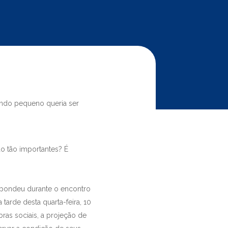
ando pequeno queria ser
ão tão importantes? É
espondeu durante o encontro
 tarde desta quarta-feira, 10
ras sociais, a projeção de