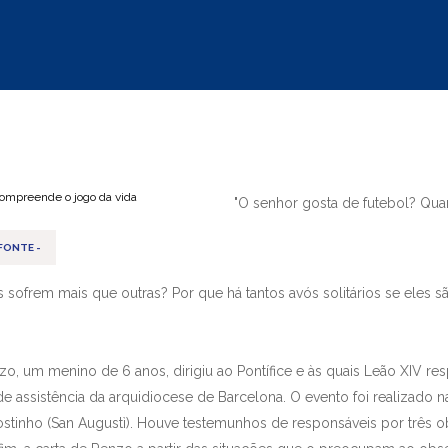
"O senhor gosta de futebol? Qu
FONTE -
sofrem mais que outras? Por que há tantos avós solitários se eles s
zo, um menino de 6 anos, dirigiu ao Pontífice e às quais Leão XIV r
de assistência da arquidiocese de Barcelona. O evento foi realizado na
ostinho (San Augustì). Houve testemunhos de responsáveis por três ob