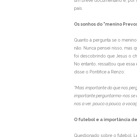
um breve documentário e, por f
pais.
Os sonhos do "menino Prevos
Quanto à pergunta se o menino
não. Nunca pensei nisso, mas q
foi descobrindo que Jesus o c
No entanto, ressaltou que essa 
disse o Pontífice a Renzo:
"Mais importante do que nos perg
importante perguntarmo-nos se q
nos a ver, pouco a pouco, a voc
O futebol e a importância d
Questionado sobre o futebol, L