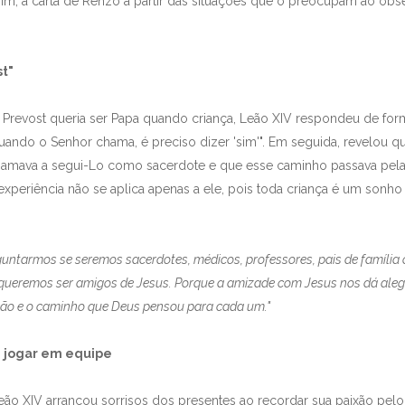
im, a carta de Renzo a partir das situações que o preocupam ao obs
t"
 Prevost queria ser Papa quando criança, Leão XIV respondeu de for
uando o Senhor chama, é preciso dizer 'sim'". Em seguida, revelou 
hamava a segui-Lo como sacerdote e que esse caminho passava pel
experiência não se aplica apenas a ele, pois toda criança é um sonh
untarmos se seremos sacerdotes, médicos, professores, pais de família o
ueremos ser amigos de Jesus. Porque a amizade com Jesus nos dá alegri
ação e o caminho que Deus pensou para cada um."
e jogar em equipe
eão XIV arrancou sorrisos dos presentes ao recordar sua paixão pelo