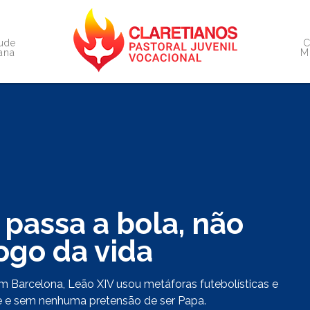
ude
C
iana
M
passa a bola, não
ogo da vida
 Barcelona, Leão XIV usou metáforas futebolísticas e
te e sem nenhuma pretensão de ser Papa.