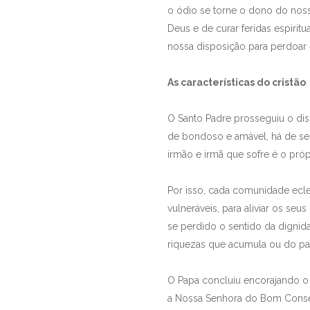
o ódio se torne o dono do nos
Deus e de curar feridas espiri
nossa disposição para perdoar
As características do cristão
O Santo Padre prosseguiu o disc
de bondoso e amável, há de se
irmão e irmã que sofre é o pr
Por isso, cada comunidade ecl
vulneráveis, para aliviar os s
se perdido o sentido da digni
riquezas que acumula ou do p
O Papa concluiu encorajando o t
a Nossa Senhora do Bom Conse