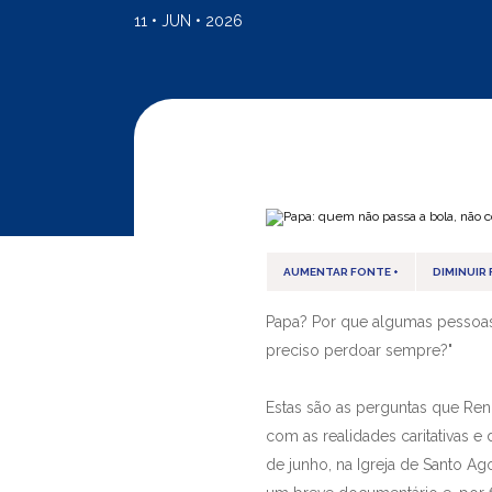
11 • JUN • 2026
AUMENTAR FONTE +
DIMINUIR 
Papa? Por que algumas pessoas 
preciso perdoar sempre?"
Estas são as perguntas que Ren
com as realidades caritativas e 
de junho, na Igreja de Santo Ag