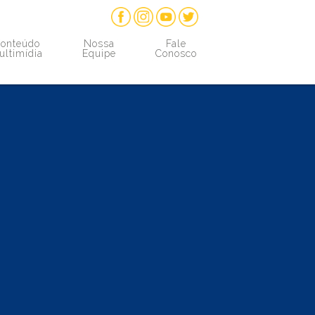
onteúdo
Nossa
Fale
ultimídia
Equipe
Conosco