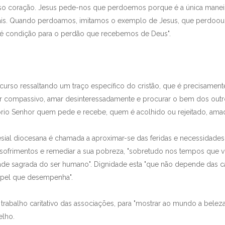
so coração. Jesus pede-nos que perdoemos porque é a única maneir
tuais. Quando perdoamos, imitamos o exemplo de Jesus, que perdoou 
 é condição para o perdão que recebemos de Deus".
urso ressaltando um traço específico do cristão, que é precisamente 
r compassivo, amar desinteressadamente e procurar o bem dos out
óprio Senhor quem pede e recebe, quem é acolhido ou rejeitado, am
esial diocesana é chamada a aproximar-se das feridas e necessidade
eus sofrimentos e remediar a sua pobreza, "sobretudo nos tempos que 
dade sagrada do ser humano". Dignidade esta "que não depende das c
apel que desempenha".
rabalho caritativo das associações, para "mostrar ao mundo a beleza 
lho.