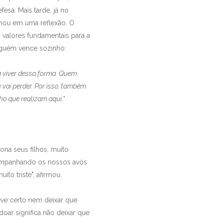
esa. Mais tarde, já no
rmou em uma reflexão. O
 valores fundamentais para a
nguém vence sozinho:
a viver dessa forma. Quem
vai perder. Por isso, também
ho que realizam aqui."
na seus filhos, muito
ompanhando os nossos avós
to triste", afirmou.
teve certo nem deixar que
doar significa não deixar que