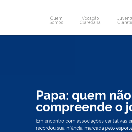
Quem
Vocação
Juvent
Somos
Claretiana
Claret
Papa: quem não 
compreende o j
Em encontro com associações caritativas em
recordou sua infância, marcada pelo espor